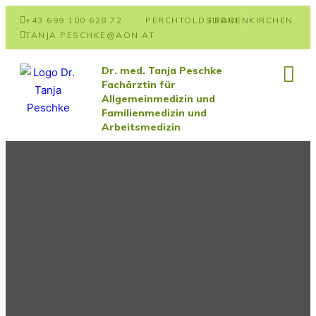
+43 699 100 628 72
PERCHTOLDSDORF
FRAUENKIRCHEN
TANJA.PESCHKE@AON.AT
Dr. med. Tanja Peschke
Fachärztin für
Allgemeinmedizin und
Familienmedizin und
Arbeitsmedizin