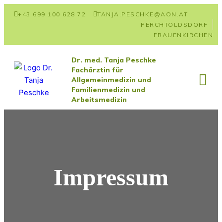
+43 699 100 628 72
TANJA.PESCHKE@AON.AT
PERCHTOLDSDORF
FRAUENKIRCHEN
Dr. med. Tanja Peschke
Fachärztin für
Allgemeinmedizin und
Familienmedizin und
Arbeitsmedizin
Impressum